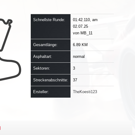
Schnellste Runde:
01:42.110, am
02.07.25
von MB_11
Gesamtlänge:
6.89 KM
Asphaltart:
normal
Sektoren:
3
Streckenabschnitte:
37
Ersteller:
TheKoesti123
N