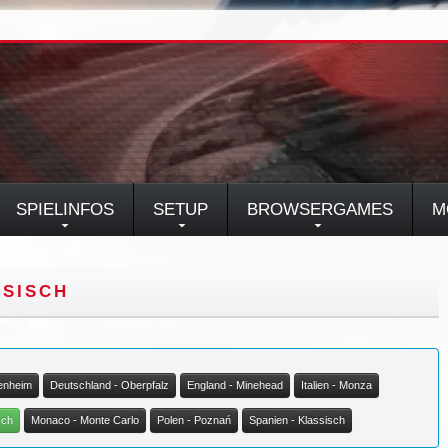
SPIELINFOS
SETUP
BROWSERGAMES
M
SSISCH
enheim
Deutschland - Oberpfalz
England - Minehead
Italien - Monza
sch
Monaco - Monte Carlo
Polen - Poznań
Spanien - Klassisch