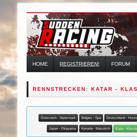
HOME
REGISTRIEREN!
FORUM
RENNSTRECKEN: KATAR - KLA
Österreich - Steiermark
Belgien - Spa
Deutschland - Hock
Japan - Okayama
Kanada - Klassisch
Katar - Klassi